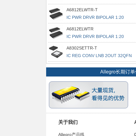
28PLCC
A6812ELWTR-T
IC PWR DRVR BIPOLAR 1:20
28SOIC
A6812ELWTR
IC PWR DRVR BIPOLAR 1:20
28SOIC
A8302SETTR-T
IC REG CONV LNB 2OUT 32QFN
Allegro长
关于我们
Allegro产品线