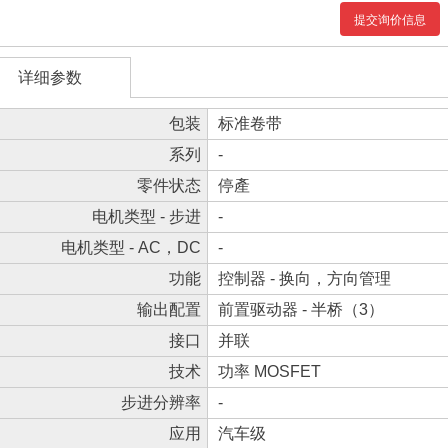
提交询价信息
详细参数
包装
标准卷带
系列
-
零件状态
停產
电机类型 - 步进
-
电机类型 - AC，DC
-
功能
控制器 - 换向，方向管理
输出配置
前置驱动器 - 半桥（3）
接口
并联
技术
功率 MOSFET
步进分辨率
-
应用
汽车级