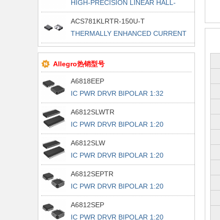
HIGH-PRECISION LINEAR HALL-
EFFEC
ACS781KLRTR-150U-T
THERMALLY ENHANCED CURRENT
SENSO
Allegro热销型号
A6818EEP
IC PWR DRVR BIPOLAR 1:32
44PLCC
A6812SLWTR
IC PWR DRVR BIPOLAR 1:20
28SOIC
A6812SLW
IC PWR DRVR BIPOLAR 1:20
28SOIC
A6812SEPTR
IC PWR DRVR BIPOLAR 1:20
28PLCC
A6812SEP
IC PWR DRVR BIPOLAR 1:20