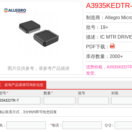
A3935KEDTR
制造商：
Allegro Mic
批号：
19+
描述：
IC MTR DRIVE
PDF下载：
库存数量：
2000+
优势价格，A3935KED
图片仅供参考，请参考产品描述
发货。
买、咨询产品请填写询价信息
型号
*
数量
*
批号
封装
确认联系方式，3分钟内即可给您回复
名：
*
电话：
Q Q：