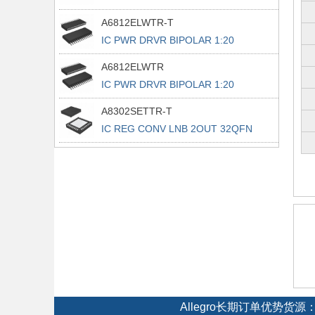
28PLCC
A6812ELWTR-T
IC PWR DRVR BIPOLAR 1:20
28SOIC
A6812ELWTR
IC PWR DRVR BIPOLAR 1:20
28SOIC
A8302SETTR-T
IC REG CONV LNB 2OUT 32QFN
Allegro长期订单优势