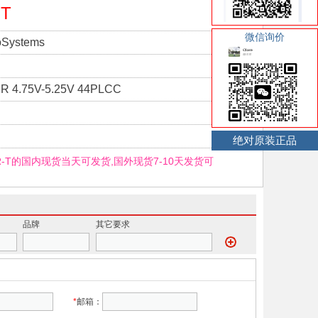
-T
微信询价
roSystems
R 4.75V-5.25V 44PLCC
绝对原装正品
TR-T的国内现货当天可发货,国外现货7-10天发货可
品牌
其它要求
*
邮箱：