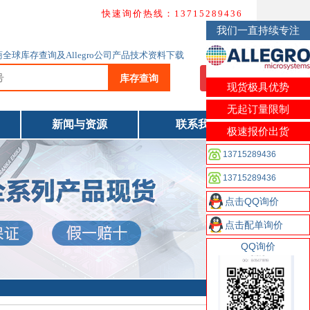
快速询价热线：13715289436
我们一直持续专注
o代理商全球库存查询及Allegro公司产品技术资料下载
库存查询
我要询价
现货极具优势
无起订量限制
新闻与资源
联系我们
极速报价出货
13715289436
13715289436
点击QQ询价
点击配单询价
QQ询价