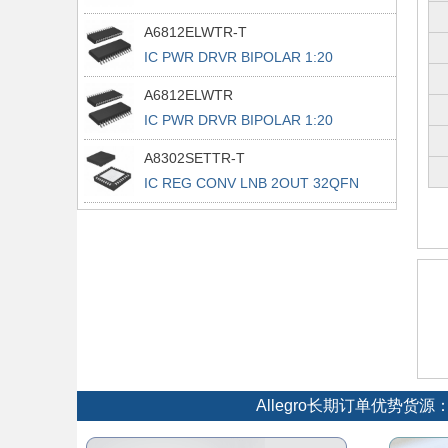
28PLCC
A6812ELWTR-T
IC PWR DRVR BIPOLAR 1:20
28SOIC
A6812ELWTR
IC PWR DRVR BIPOLAR 1:20
28SOIC
A8302SETTR-T
IC REG CONV LNB 2OUT 32QFN
Allegro长期订单优势