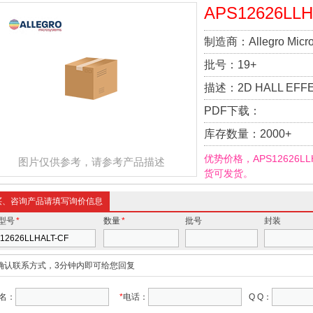
APS12626LLH
制造商：
Allegro Mic
批号：
19+
描述：
2D HALL EFF
PDF下载：
库存数量：
2000+
优势价格，APS12626L
图片仅供参考，请参考产品描述
货可发货。
买、咨询产品请填写询价信息
型号
*
数量
*
批号
封装
确认联系方式，3分钟内即可给您回复
名：
*
电话：
Q Q：