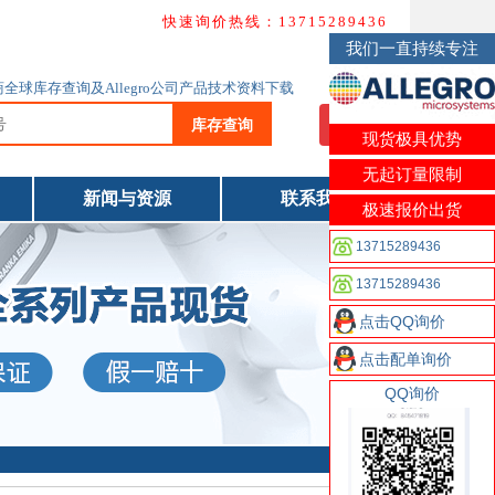
快速询价热线：13715289436
我们一直持续专注
o代理商全球库存查询及Allegro公司产品技术资料下载
库存查询
我要询价
现货极具优势
无起订量限制
新闻与资源
联系我们
极速报价出货
13715289436
13715289436
点击QQ询价
点击配单询价
QQ询价